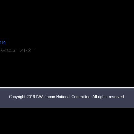
019
／IWAからのニュースレター
Copyright 2019 IWA Japan National Committee. All rights reserved.